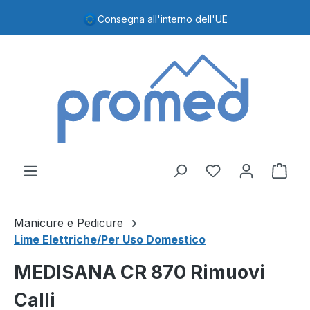
Passa al contenuto principale
Consegna all'interno dell'UE
Hai 0 articoli nel
Il c
Manicure e Pedicure
Lime Elettriche/Per Uso Domestico
MEDISANA CR 870 Rimuovi
Calli