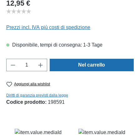
Prezzo normale:
12,95 €
Prezzi incl. IVA più costi di spedizione
Disponibile, tempi di consegna: 1-3 Tage
Quantità del prodotto: inserisci la quantità d
Nel carrello
Aggiungi alla wishlist
Diritti di garanzia previsti dalla legge
Codice prodotto:
198591