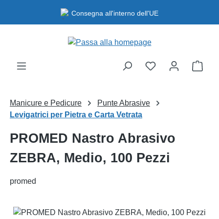
Passa al contenuto principale
Consegna all'interno dell'UE
Il ca
Manicure e Pedicure
Punte Abrasive
Levigatrici per Pietra e Carta Vetrata
PROMED Nastro Abrasivo
ZEBRA, Medio, 100 Pezzi
promed
Salta la galleria di immagini