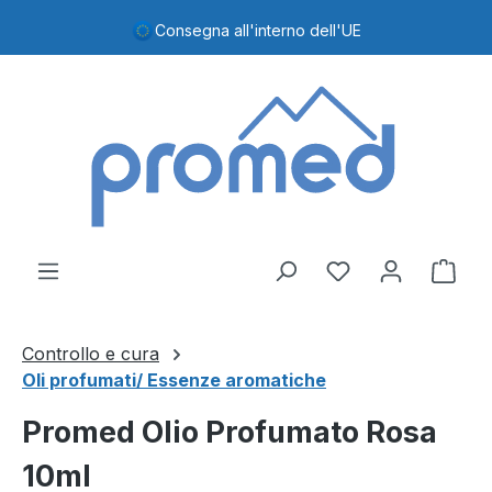
Passa al contenuto principale
Consegna all'interno dell'UE
Hai 0 articoli nel
Il c
Controllo e cura
Oli profumati/ Essenze aromatiche
Promed Olio Profumato Rosa
10ml