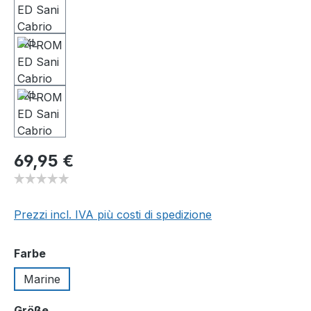
Prezzo normale:
69,95 €
Prezzi incl. IVA più costi di spedizione
Seleziona
Farbe
Marine
Seleziona
Größe