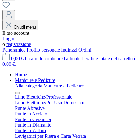
Chiudi menu
Il tuo account
Login
o
registrazione
Panoramica
Profilo personale
Indirizzi
Ordini
0,00 €
Il carrello contiene 0 articoli. Il valore totale del carrello è
0,00 €.
Home
Manicure e Pedicure
Alla categoria Manicure e Pedicure
Lime Elettriche/Professionale
Lime Elettriche/Per Uso Domestico
Punte Abrasive
Punte in Acciaio
Punte in Ceramica
Punte in Diamante
Punte in Zaffiro
Levigatrici per Pietra e Carta Vetrata