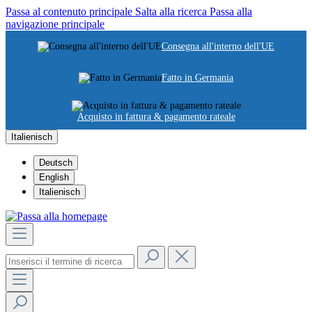
Passa al contenuto principale
Salta alla ricerca
Passa alla
navigazione principale
Consegna all'interno dell'UE
Fatto in Germania
Acquisto in fattura & pagamento rateale
Italienisch
Deutsch
English
Italienisch