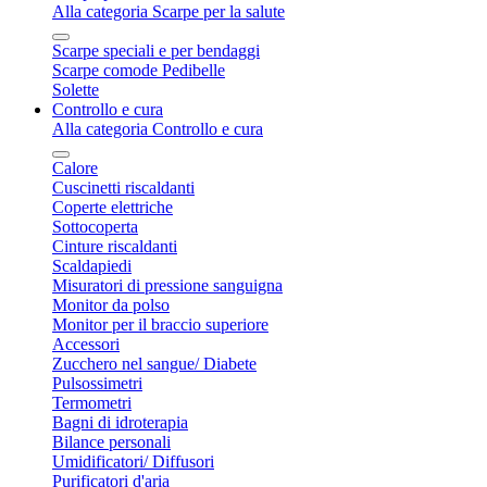
Alla categoria Scarpe per la salute
Scarpe speciali e per bendaggi
Scarpe comode Pedibelle
Solette
Controllo e cura
Alla categoria Controllo e cura
Calore
Cuscinetti riscaldanti
Coperte elettriche
Sottocoperta
Cinture riscaldanti
Scaldapiedi
Misuratori di pressione sanguigna
Monitor da polso
Monitor per il braccio superiore
Accessori
Zucchero nel sangue/ Diabete
Pulsossimetri
Termometri
Bagni di idroterapia
Bilance personali
Umidificatori/ Diffusori
Purificatori d'aria