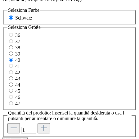
Seleziona
Farbe
Schwarz
Seleziona
Größe
36
37
38
39
40
41
42
43
44
45
46
47
Quantità del prodotto: inserisci la quantità desiderata o usa i
pulsanti per aumentare o diminuire la quantità.